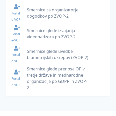
varnost
in
Smernice za organizatorje
umetna
Portal
dogodkov po ZVOP-2
inteligenca
e-VOP
Smernice glede izvajanja
Portal
videonadzora po ZVOP-2
e-VOP
Smernice glede uvedbe
Portal
biometrijskih ukrepov (ZVOP-2)
e-VOP
Smernice glede prenosa OP v
tretje države in mednarodne
Portal
organizacije po GDPR in ZVOP-
e-VOP
2