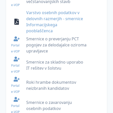
večstanovanjskih stavb
značaja
- žvižgačev
e-VOP
Videonadzor
Smernice
Varstvo osebnih podatkov v
Kršitve
Umetna
Informacijskega
delovnih razmerjih - smernice
varnosti
inteligenca
pooblaščenca
Informacijskega
osebnih
podatkov
pooblaščenca
ZinfV-
1
Smernice o preverjanju PCT
pogojev za delodajalce oziroma
Portal
Vprašanja
upravljavce
e-VOP
in
odgovori
Smernice za skladno uporabo
Portal
Inšpekcijski
IT rešitev v šolstvu
e-VOP
nadzor
na
Roki hrambe dokumentov
področju
Portal
neizbranih kandidatov
varstva
e-VOP
osebnih
podatkov
Smernice o zavarovanju
Portal
osebnih podatkov
Informacijska
e-VOP