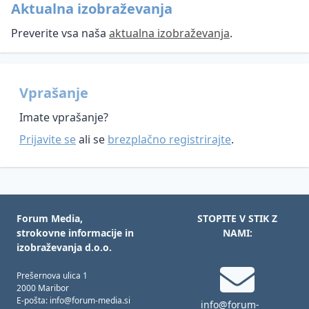
Aktualna izobraževanja
Preverite vsa naša
aktualna izobraževanja
.
Vprašanje
Imate vprašanje?
Prijavite se
ali se
brezplačno registrirajte
.
Forum Media,
STOPITE V STIK Z
strokovne informacije in
NAMI:
izobraževanja d.o.o.
Prešernova ulica 1
2000 Maribor
E-pošta: info@forum-media.si
info@forum-