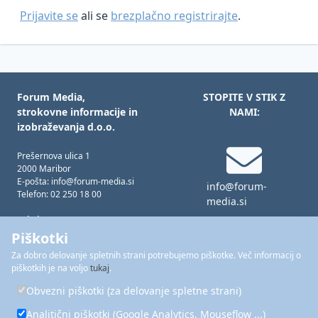
Prijavite se
ali se
brezplačno registrirajte
.
Forum Media,
STOPITE V STIK Z
strokovne informacije in
NAMI:
izobraževanja d.o.o.
Prešernova ulica 1
2000 Maribor
E-pošta: info@forum-media.si
info@forum-
Telefon: 02 250 18 00
media.si
Tukaj smo za vas!
Pon – čet: 08.00 – 16.00
Piškotki
Pet: 08.00 – 15.00
Za dobro delovanje spletnih strani potrebujemo piškotke. Več informacij o
02 250 18 00
piškotkih je na voljo
tukaj
.
Forum Media je del skupine
FORUM
Obvezni piškotki (za delovanje spletne strani)
MEDIA GROUP
Analitični piškotki (Google Analytics, Mouseflow ...)