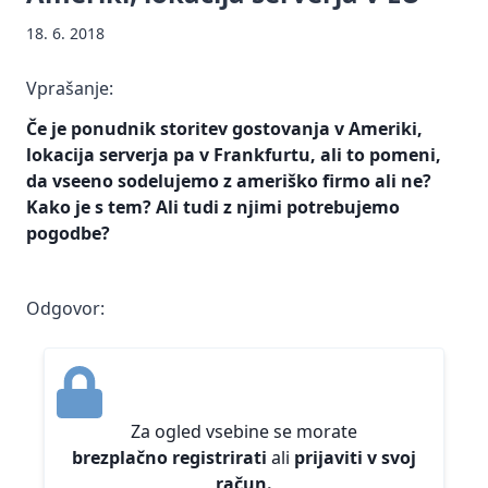
Prenos
Informacije
podatkov
pregona
18. 6. 2018
osebnih
javnega
(DPO)
podatkov
Mnenja
značaja
Kršitve
v tretje
in
DPO
Vprašanje:
Zakon o
varnosti
države
smernice
informacijski
Če je ponudnik storitev gostovanja v Ameriki,
osebnih
Neposredno
Sodna
varnosti
podatkov
lokacija serverja pa v Frankfurtu, ali to pomeni,
trženje
praksa
(ZInfV-1)
da vseeno sodelujemo z ameriško firmo ali ne?
Smernice
Ustrezno
Kako je s tem? Ali tudi z njimi potrebujemo
Pravne
Digitalna
in
ravnanje
pogodbe?
podlage
regulacija
mnenja
upravljavcev
za
EU
ob kršitvah
Vzorci
obdelavo
Smernice
varnosti
in
osebnih
in
Odgovor:
osebnih
dokumentacija
podatkov
mnenja
podatkov na
podlagi
Vprašanja
Ocena
Varstvo
konkretnih
in
učinkov
osebnih
primerov iz
odgovori
na
podatkov
prakse
Za ogled vsebine se morate
varstvo
Inšpekcijski
Informacije
brezplačno registrirati
ali
prijaviti v svoj
osebnih
Zaščita
nadzor
javnega
podatkov
račun.
prijaviteljev