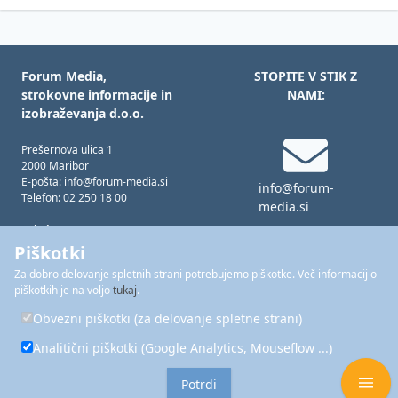
Forum Media,
STOPITE V STIK Z
strokovne informacije in
NAMI:
izobraževanja d.o.o.
Prešernova ulica 1
2000 Maribor
E-pošta: info@forum-media.si
info@forum-
Telefon: 02 250 18 00
media.si
Tukaj smo za vas!
Pon – čet: 08.00 – 16.00
Piškotki
Pet: 08.00 – 15.00
Za dobro delovanje spletnih strani potrebujemo piškotke. Več informacij o
02 250 18 00
piškotkih je na voljo
tukaj
.
Forum Media je del skupine
FORUM
Obvezni piškotki (za delovanje spletne strani)
MEDIA GROUP
Analitični piškotki (Google Analytics, Mouseflow ...)
Piškotki
Potrdi