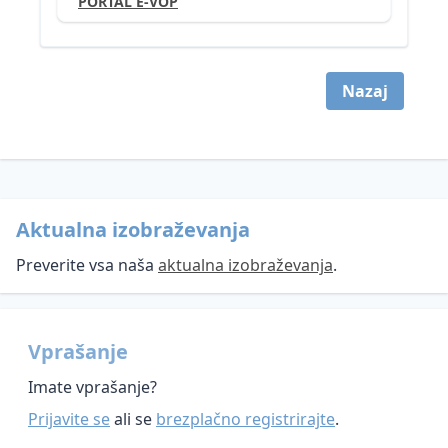
PORTAL E-VOP
na
značaja
- žvižgačev
področju
Videonadzor
Smernice
varstva
Kršitve
Umetna
Informacijskega
osebnih
varnosti
Nazaj
inteligenca
pooblaščenca
podatkov
osebnih
podatkov
ZinfV-
Informacijska
1
varnost
in
umetna
inteligenca
Aktualna izobraževanja
Preverite vsa naša
aktualna izobraževanja
.
Vprašanje
Imate vprašanje?
Prijavite se
ali se
brezplačno registrirajte
.