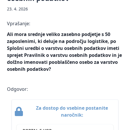
Prenos
Informacije
podatkov
pregona
23. 4. 2026
osebnih
javnega
(DPO)
podatkov
Mnenja
značaja
Kršitve
v tretje
in
DPO
Vprašanje:
Zakon o
varnosti
države
smernice
informacijski
Ali mora srednje veliko zasebno podjetje s 50
osebnih
Neposredno
Sodna
varnosti
podatkov
zaposlenimi, ki deluje na področju logistike, po
trženje
praksa
(ZInfV-1)
Splošni uredbi o varstvu osebnih podatkov imeti
Smernice
Ustrezno
sprejet Pravilnik o varstvu osebnih podatkov in je
Pravne
Digitalna
in
ravnanje
dolžno imenovati pooblaščeno osebo za varstvo
podlage
regulacija
mnenja
upravljavcev
za
EU
osebnih podatkov?
ob kršitvah
Vzorci
obdelavo
Smernice
varnosti
in
osebnih
in
osebnih
dokumentacija
podatkov
mnenja
podatkov na
Odgovor:
podlagi
Vprašanja
Ocena
Varstvo
konkretnih
in
učinkov
osebnih
primerov iz
Za dostop do vsebine postanite
odgovori
na
podatkov
prakse
naročnik:
varstvo
Inšpekcijski
Informacije
osebnih
Zaščita
nadzor
javnega
podatkov
prijaviteljev