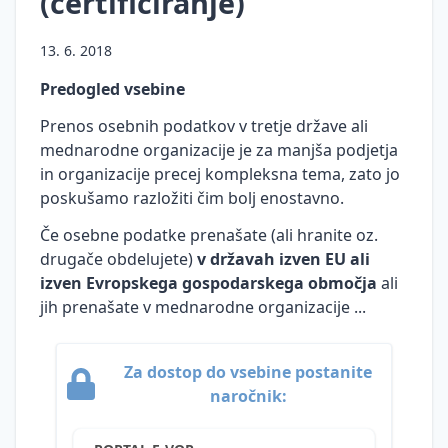
(certificiranje)
Prenos
osebnih
13. 6. 2018
podatkov
v tretje
Predogled vsebine
države
Prenos osebnih podatkov v tretje države ali
Neposredno
mednarodne organizacije je za manjša podjetja
trženje
in organizacije precej kompleksna tema, zato jo
Pravne
poskušamo razložiti čim bolj enostavno.
podlage
Če osebne podatke prenašate (ali hranite oz.
za
obdelavo
drugače obdelujete)
v državah izven EU ali
osebnih
izven Evropskega gospodarskega območja
ali
podatkov
jih prenašate v mednarodne organizacije ...
Ocena
učinkov
Za dostop do vsebine postanite
na
naročnik:
varstvo
osebnih
podatkov