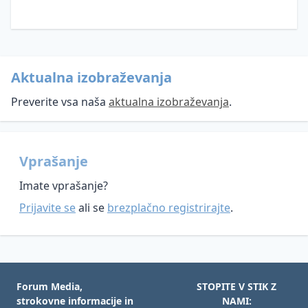
Videonadzor
Umetna
inteligenca
Aktualna izobraževanja
Evropska
Preverite vsa naša
aktualna izobraževanja
.
zakonodaja
Nacionalna
GDPR
zakonodaja
Direktiva o
Vprašanje
Pooblaščena
varstvu
Zakon o
oseba
podatkov
varstvu
Imate vprašanje?
za
na
osebnih
Prijavite se
ali se
brezplačno registrirajte
.
varstvo
področju
podatkov
osebnih
kazenskega
Informacije
podatkov
pregona
javnega
(DPO)
Mnenja
značaja
Kršitve
in
DPO
Forum Media,
STOPITE V STIK Z
Zakon o
varnosti
smernice
strokovne informacije in
NAMI: