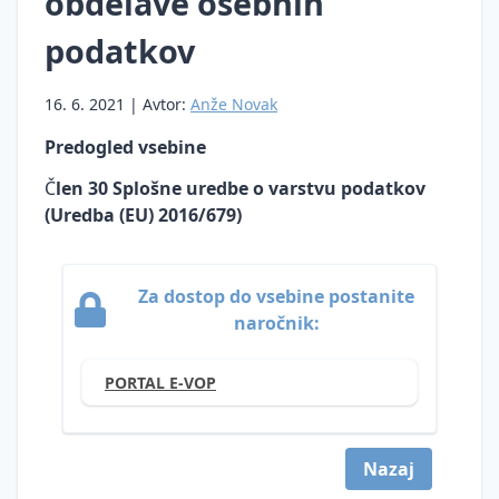
obdelave osebnih
Prenos
osebnih
podatkov
podatkov
v tretje
16. 6. 2021 | Avtor:
Anže Novak
države
Predogled vsebine
Neposredno
trženje
Č
len 30 Splošne uredbe o varstvu podatkov
(Uredba (EU) 2016/679)
Pravne
podlage
za
obdelavo
Za dostop do vsebine postanite
osebnih
naročnik:
podatkov
Ocena
PORTAL E-VOP
učinkov
na
varstvo
Nazaj
osebnih
podatkov