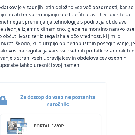
atkov je v zadnjih letih deležno vse več pozornosti, kar se
ju novih ter spreminjanju obstoječih pravnih virov s tega
enehnega spreminjanja tehnologije s področja obdelave
e slednje izjemno dinamično, glede na moralno naravo ose
občutljivost, ter iz tega izhajajočo vrednost, ki jim jo
in hkrati škodo, ki jo utrpijo ob nedopustnih posegih vanje, je
 kakovostna regulacija varstva osebnih podatkov, ampak tud
anje s strani vseh upravljalcev in obdelovalcev osebnih
uporabe lahko uresniči svoj namen.
Za dostop do vsebine postanite
naročnik:
PORTAL E-VOP