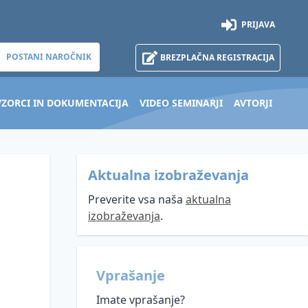
PRIJAVA
POSTANI NAROČNIK
BREZPLAČNA REGISTRACIJA
VZORCI IN DOKUMENTACIJA
VIDEO SEMINARJI
AVTORJI
Aktualna izobraževanja
Preverite vsa naša
aktualna
izobraževanja
.
Vprašanje
Imate vprašanje?