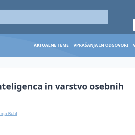
AKTUALNE TEME
VPRAŠANJA IN ODGOVORI
teligenca in varstvo osebnih
anja Bohl
e