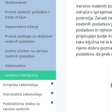
obdelovalcev
Varstvo osebnih pod
odraža v sprejeman
Prenos osebnih podatkov v
tretje države
področja. Zaradi n
osebnih podatkov j
Neposredno trženje
podatkov in njihovo 
pripisujejo ljudje 
Pravne podlage za obdelavo
osebnih podatkov
tako ključna ne le
njeno dobro poznav
Ocena učinkov na varstvo
podatkov, da prek 
osebnih podatkov
Videonadzor
Umetna inteligenca
Evropska zakonodaja
Nacionalna zakonodaja
GDPR
Pooblaščena oseba za
Direktiva o varstvu podatkov
Zakon o varstvu osebnih
varstvo osebnih
na področju kazenskega
podatkov