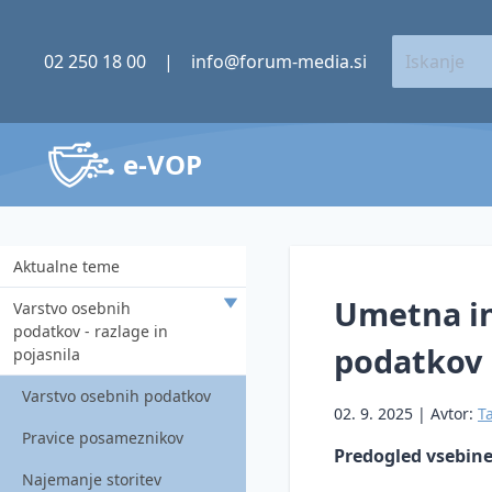
02 250 18 00
|
info@forum-media.si
e-VOP
Aktualne teme
Umetna in
Varstvo osebnih
podatkov - razlage in
podatkov
pojasnila
Varstvo osebnih podatkov
02. 9. 2025 | Avtor:
T
Pravice posameznikov
Predogled vsebin
Najemanje storitev