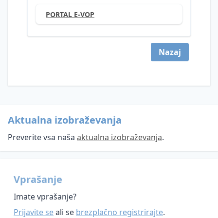
PORTAL E-VOP
Videonadzor
Umetna
inteligenca
Nazaj
Evropska
zakonodaja
Nacionalna
GDPR
zakonodaja
Direktiva o
Aktualna izobraževanja
Pooblaščena
varstvu
Zakon o
oseba
podatkov
varstvu
Preverite vsa naša
aktualna izobraževanja
.
za
na
osebnih
varstvo
področju
podatkov
osebnih
kazenskega
Informacije
podatkov
pregona
Vprašanje
javnega
(DPO)
Mnenja
značaja
Imate vprašanje?
Kršitve
in
DPO
Zakon o
varnosti
smernice
Prijavite se
ali se
brezplačno registrirajte
.