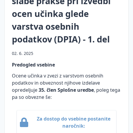
slabe prakse pri izvedbi
Prenos
osebnih
ocen učinka glede
podatkov
v tretje
varstva osebnih
države
podatkov (DPIA) - 1. del
Neposredno
trženje
02. 6. 2025
Pravne
podlage
Predogled vsebine
za
Ocene učinka v zvezi z varstvom osebnih
obdelavo
podatkov in obveznost njihove izdelave
osebnih
podatkov
opredeljuje
35. člen Splošne uredbe
, poleg tega
pa so obvezne še:
Ocena
učinkov
na
Za dostop do vsebine postanite
varstvo
osebnih
naročnik:
podatkov