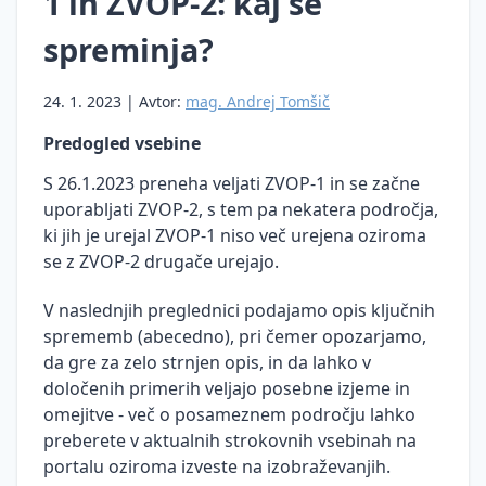
1 in ZVOP-2: kaj se
Prenos
Informacije
pregona
osebnih
javnega
spreminja?
podatkov
Mnenja
značaja
v tretje
in
Zakon o
24. 1. 2023 | Avtor:
mag. Andrej Tomšič
države
smernice
informacijski
Predogled vsebine
Neposredno
Sodna
varnosti
trženje
praksa
(ZInfV-1)
S 26.1.2023 preneha veljati ZVOP-1 in se začne
uporabljati ZVOP-2, s tem pa nekatera področja,
Pooblaščena
Pravne
Digitalna
oseba
podlage
regulacija
ki jih je urejal ZVOP-1 niso več urejena oziroma
za
za
EU
se z ZVOP-2 drugače urejajo.
varstvo
obdelavo
osebnih
osebnih
V naslednjih preglednici podajamo opis ključnih
podatkov
podatkov
sprememb (abecedno), pri čemer opozarjamo,
(DPO)
da gre za zelo strnjen opis, in da lahko v
Ocena
določenih primerih veljajo posebne izjeme in
Kršitve
učinkov
DPO
varnosti
na
omejitve - več o posameznem področju lahko
osebnih
varstvo
preberete v aktualnih strokovnih vsebinah na
podatkov
osebnih
portalu oziroma izveste na izobraževanjih.
podatkov