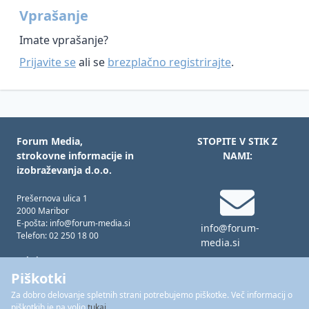
in
Vprašanje
umetna
inteligenca
Imate vprašanje?
Prijavite se
ali se
brezplačno registrirajte
.
Forum Media,
STOPITE V STIK Z
strokovne informacije in
NAMI:
izobraževanja d.o.o.
Prešernova ulica 1
2000 Maribor
E-pošta: info@forum-media.si
info@forum-
Telefon: 02 250 18 00
media.si
Tukaj smo za vas!
Pon – čet: 08.00 – 16.00
Piškotki
Pet: 08.00 – 15.00
Za dobro delovanje spletnih strani potrebujemo piškotke. Več informacij o
02 250 18 00
piškotkih je na voljo
tukaj
.