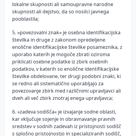
lokalne skupnosti ali samoupravne narodne
skupnosti ali dejstvo, da so nosilci javnega
pooblastila;
5. »povezovalni znak« je osebna identifikacijska
številka in druge z zakonom opredeljene
enolične identifikacijske številke posameznika, z
uporabo katerih je mogoče zbrati oziroma
priklicati osebne podatke iz zbirk osebnih
podatkov, v katerih so enolične identifikacijske
številke obdelovane, ter drugi podobni znaki, ki
se redno ali sistematično uporabljajo za
povezovanje zbirk med različnimi upravljavci ali
dveh ali več zbirk znotraj enega upravljavca;
6. »zadeva sodišča« je izvajanje sodne oblasti,
kar vključuje sojenje in obravnavanje pravnih
sredstev v sodnih zadevah iz pristojnosti sodišč
s splošno pristojnostjo in specializiranih sodišč,