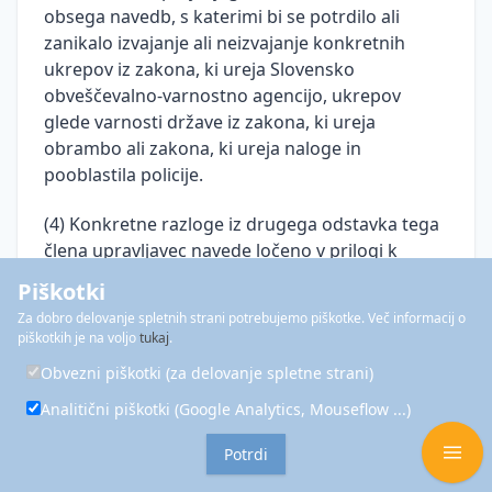
obsega navedb, s katerimi bi se potrdilo ali
zanikalo izvajanje ali neizvajanje konkretnih
ukrepov iz zakona, ki ureja Slovensko
obveščevalno-varnostno agencijo, ukrepov
glede varnosti države iz zakona, ki ureja
obrambo ali zakona, ki ureja naloge in
pooblastila policije.
(4) Konkretne razloge iz drugega odstavka tega
člena upravljavec navede ločeno v prilogi k
odločbi. Priloga, opremljena s številko zadeve,
Piškotki
datumom in podpisom pristojne uradne osebe,
Za dobro delovanje spletnih strani potrebujemo piškotke. Več informacij o
je dostopna samo nadzornemu organu, Varuhu
piškotkih je na voljo
tukaj
.
človekovih pravic, pristojnemu sodišču ali
Obvezni piškotki (za delovanje spletne strani)
drugim organom, pristojnim za nadzor po
drugem zakonu. Priloga, opremljena s številko
Analitični piškotki (Google Analytics, Mouseflow ...)
zadeve, datumom in podpisom pristojne uradne
Potrdi
osebe, se ne vroča prijavitelju s posebnim
položajem iz 30. člena tega zakona.