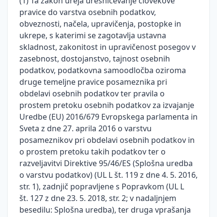
(1) Ta zakon ureja uresničevanje človekove
Smernice
Ustrezno
pravice do varstva osebnih podatkov,
in
Videonadzor
ravnanje
obveznosti, načela, upravičenja, postopke in
mnenja
upravljavcev
Umetna
ukrepe, s katerimi se zagotavlja ustavna
ob kršitvah
Vzorci
inteligenca
Smernice
varnosti
skladnost, zakonitost in upravičenost posegov v
in
in
osebnih
zasebnost, dostojanstvo, tajnost osebnih
dokumentacija
mnenja
podatkov na
podatkov, podatkovna samoodločba oziroma
podlagi
druge temeljne pravice posameznika pri
Vprašanja
Varstvo
konkretnih
in
osebnih
obdelavi osebnih podatkov ter pravila o
primerov iz
odgovori
podatkov
prostem pretoku osebnih podatkov za izvajanje
prakse
Uredbe (EU) 2016/679 Evropskega parlamenta in
Inšpekcijski
Informacije
Zaščita
Sveta z dne 27. aprila 2016 o varstvu
nadzor
javnega
prijaviteljev
posameznikov pri obdelavi osebnih podatkov in
na
značaja
- žvižgačev
o prostem pretoku takih podatkov ter o
področju
Smernice
varstva
razveljavitvi Direktive 95/46/ES (Splošna uredba
Kršitve
Informacijskega
osebnih
varnosti
o varstvu podatkov) (UL L št. 119 z dne 4. 5. 2016,
pooblaščenca
podatkov
osebnih
str. 1), zadnjič popravljene s Popravkom (UL L
podatkov
št. 127 z dne 23. 5. 2018, str. 2; v nadaljnjem
ZinfV-
Informacijska
1
besedilu: Splošna uredba), ter druga vprašanja
varnost