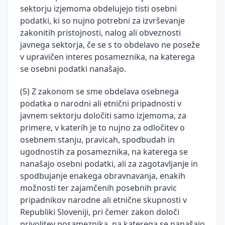
sektorju izjemoma obdelujejo tisti osebni
podatki, ki so nujno potrebni za izvrševanje
zakonitih pristojnosti, nalog ali obveznosti
javnega sektorja, če se s to obdelavo ne poseže
v upravičen interes posameznika, na katerega
se osebni podatki nanašajo.
(5) Z zakonom se sme obdelava osebnega
podatka o narodni ali etnični pripadnosti v
javnem sektorju določiti samo izjemoma, za
primere, v katerih je to nujno za odločitev o
osebnem stanju, pravicah, spodbudah in
ugodnostih za posameznika, na katerega se
nanašajo osebni podatki, ali za zagotavljanje in
spodbujanje enakega obravnavanja, enakih
možnosti ter zajamčenih posebnih pravic
pripadnikov narodne ali etnične skupnosti v
Republiki Sloveniji, pri čemer zakon določi
privolitev posameznika, na katerega se nanašajo