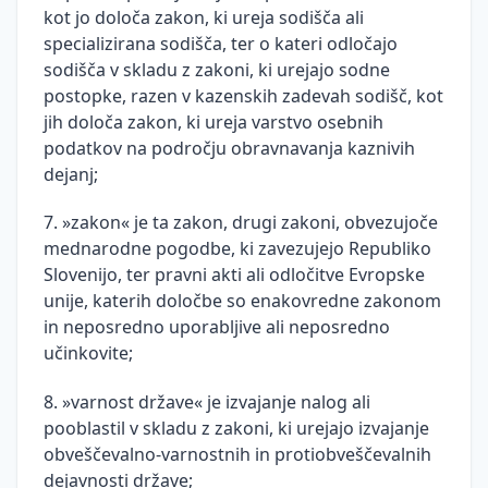
kot jo določa zakon, ki ureja sodišča ali
specializirana sodišča, ter o kateri odločajo
sodišča v skladu z zakoni, ki urejajo sodne
postopke, razen v kazenskih zadevah sodišč, kot
jih določa zakon, ki ureja varstvo osebnih
podatkov na področju obravnavanja kaznivih
dejanj;
7. »zakon« je ta zakon, drugi zakoni, obvezujoče
mednarodne pogodbe, ki zavezujejo Republiko
Slovenijo, ter pravni akti ali odločitve Evropske
unije, katerih določbe so enakovredne zakonom
in neposredno uporabljive ali neposredno
učinkovite;
8. »varnost države« je izvajanje nalog ali
pooblastil v skladu z zakoni, ki urejajo izvajanje
obveščevalno-varnostnih in protiobveščevalnih
dejavnosti države;