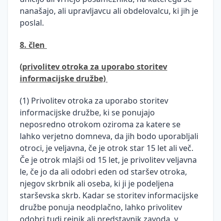
nanašajo, ali upravljavcu ali obdelovalcu, ki jih je
poslal.
8. člen
(privolitev otroka za uporabo storitev
informacijske družbe)
(1) Privolitev otroka za uporabo storitev
informacijske družbe, ki se ponujajo
neposredno otrokom oziroma za katere se
lahko verjetno domneva, da jih bodo uporabljali
otroci, je veljavna, če je otrok star 15 let ali več.
Če je otrok mlajši od 15 let, je privolitev veljavna
le, če jo da ali odobri eden od staršev otroka,
njegov skrbnik ali oseba, ki ji je podeljena
starševska skrb. Kadar se storitev informacijske
družbe ponuja neodplačno, lahko privolitev
odobri tudi rejnik ali predstavnik zavoda, v