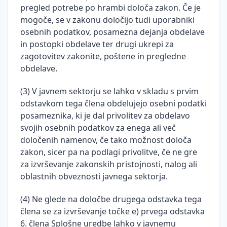
pregled potrebe po hrambi določa zakon. Če je
mogoče, se v zakonu določijo tudi uporabniki
osebnih podatkov, posamezna dejanja obdelave
in postopki obdelave ter drugi ukrepi za
zagotovitev zakonite, poštene in pregledne
obdelave.
(3) V javnem sektorju se lahko v skladu s prvim
odstavkom tega člena obdelujejo osebni podatki
posameznika, ki je dal privolitev za obdelavo
svojih osebnih podatkov za enega ali več
določenih namenov, če tako možnost določa
zakon, sicer pa na podlagi privolitve, če ne gre
za izvrševanje zakonskih pristojnosti, nalog ali
oblastnih obveznosti javnega sektorja.
(4) Ne glede na določbe drugega odstavka tega
člena se za izvrševanje točke e) prvega odstavka
6. člena Splošne uredbe lahko v javnemu