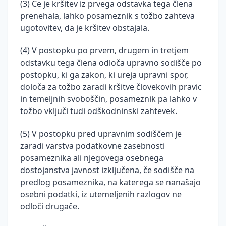
(3) Če je kršitev iz prvega odstavka tega člena
prenehala, lahko posameznik s tožbo zahteva
ugotovitev, da je kršitev obstajala.
(4) V postopku po prvem, drugem in tretjem
odstavku tega člena odloča upravno sodišče po
postopku, ki ga zakon, ki ureja upravni spor,
določa za tožbo zaradi kršitve človekovih pravic
in temeljnih svoboščin, posameznik pa lahko v
tožbo vključi tudi odškodninski zahtevek.
(5) V postopku pred upravnim sodiščem je
zaradi varstva podatkovne zasebnosti
posameznika ali njegovega osebnega
dostojanstva javnost izključena, če sodišče na
predlog posameznika, na katerega se nanašajo
osebni podatki, iz utemeljenih razlogov ne
odloči drugače.