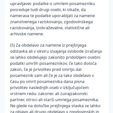
upravljavec podatke o umrlem posamezniku
posreduje tudi drugi osebi, ki izkaže, da
namerava te podatke uporabljati za namene
znanstvenega raziskovanja, zgodovinskega
raziskovanja, izobraževalne, statistične ali
arhivske namene.
(5) Za obdelavo za namene iz prejšnjega
odstavka ali v okviru izvajanja svobode izražanja
se lahko obdelujejo zakonito pridobljeni osebni
podatki umrlih posameznikov, če tako določa
zakon, če je privolitev pred smrtjo dal
posameznik sam ali če je za tako obdelavo v
času po smrti posameznika dana pisna
privolitev naslednjih oseb v izključujočem
vrstnem redu: zakonec ali zunajzakonski
partner, otroci ali starši umrlega posameznika.
Ne glede na določbe prejšnjega stavka se lahko
za objavo ali drugo obdelavo v zgodovinskih in