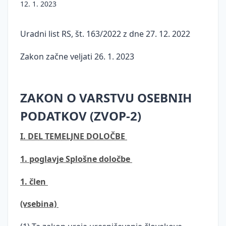
12. 1. 2023
Prenos
Informacije
pregona
osebnih
javnega
podatkov
Mnenja
značaja
Uradni list RS, št. 163/2022 z dne 27. 12. 2022
v tretje
in
Zakon o
države
smernice
Zakon začne veljati 26. 1. 2023
informacijski
Neposredno
Sodna
varnosti
trženje
praksa
(ZInfV-1)
ZAKON O VARSTVU OSEBNIH
Pooblaščena
Pravne
Digitalna
oseba
podlage
regulacija
PODATKOV (ZVOP-2)
za
za
EU
varstvo
obdelavo
I. DEL TEMELJNE DOLOČBE
osebnih
osebnih
podatkov
podatkov
1. poglavje Splošne določbe
(DPO)
Ocena
Kršitve
učinkov
DPO
1. člen
varnosti
na
osebnih
varstvo
(vsebina)
podatkov
osebnih
podatkov