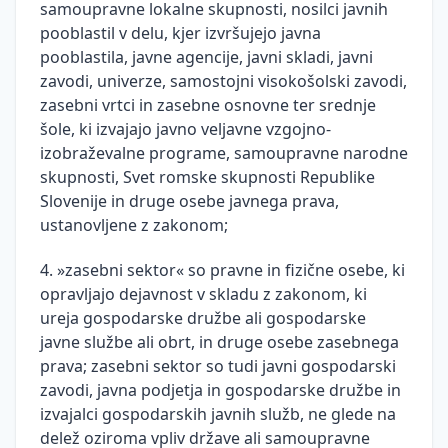
samoupravne lokalne skupnosti, nosilci javnih
pooblastil v delu, kjer izvršujejo javna
pooblastila, javne agencije, javni skladi, javni
zavodi, univerze, samostojni visokošolski zavodi,
zasebni vrtci in zasebne osnovne ter srednje
šole, ki izvajajo javno veljavne vzgojno-
izobraževalne programe, samoupravne narodne
skupnosti, Svet romske skupnosti Republike
Slovenije in druge osebe javnega prava,
ustanovljene z zakonom;
4. »zasebni sektor« so pravne in fizične osebe, ki
opravljajo dejavnost v skladu z zakonom, ki
ureja gospodarske družbe ali gospodarske
javne službe ali obrt, in druge osebe zasebnega
prava; zasebni sektor so tudi javni gospodarski
zavodi, javna podjetja in gospodarske družbe in
izvajalci gospodarskih javnih služb, ne glede na
delež oziroma vpliv države ali samoupravne