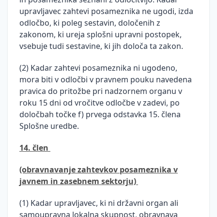
upravljavec zahtevi posameznika ne ugodi, izda
odločbo, ki poleg sestavin, določenih z
zakonom, ki ureja splošni upravni postopek,
vsebuje tudi sestavine, ki jih določa ta zakon.
(2) Kadar zahtevi posameznika ni ugodeno,
mora biti v odločbi v pravnem pouku navedena
pravica do pritožbe pri nadzornem organu v
roku 15 dni od vročitve odločbe v zadevi, po
določbah točke f) prvega odstavka 15. člena
Splošne uredbe.
14. člen
(obravnavanje zahtevkov posameznika v
javnem in zasebnem sektorju)
(1) Kadar upravljavec, ki ni državni organ ali
samoupravna lokalna skupnost, obravnava