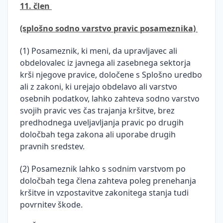
11. člen
(splošno sodno varstvo pravic posameznika)
(1) Posameznik, ki meni, da upravljavec ali
obdelovalec iz javnega ali zasebnega sektorja
krši njegove pravice, določene s Splošno uredbo
ali z zakoni, ki urejajo obdelavo ali varstvo
osebnih podatkov, lahko zahteva sodno varstvo
svojih pravic ves čas trajanja kršitve, brez
predhodnega uveljavljanja pravic po drugih
določbah tega zakona ali uporabe drugih
pravnih sredstev.
(2) Posameznik lahko s sodnim varstvom po
določbah tega člena zahteva poleg prenehanja
kršitve in vzpostavitve zakonitega stanja tudi
povrnitev škode.