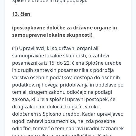
Splošne uredbe in tega poglavja.
13. člen
(postopkovne določbe za državne organe in
samoupravne lokalne skupnosti)
(1) Upravljavci, ki so državni organi ali
samoupravne lokalne skupnosti, o zahtevi
posameznika iz 15. do 22. člena Splošne uredbe
in drugih zahtevkih posameznika s področja
varstva osebnih podatkov, dostopa do osebnih
podatkov, njihovega pridobivanja in obdelave po
tem ali drugem zakonu odločajo na podlagi
zakona, ki ureja splošni upravni postopek, če
drug zakon ne določa drugače, v roku,
določenem s Splošno uredbo. Kadar upravljavec
ugodi zahtevi posameznika, ne izda posebne
odločbe, temveč o tem napravi uradni zaznamek
in posameznika seznani z odločitvijo. Kadar