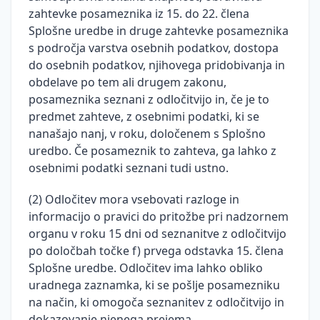
zahtevke posameznika iz 15. do 22. člena
Splošne uredbe in druge zahtevke posameznika
s področja varstva osebnih podatkov, dostopa
do osebnih podatkov, njihovega pridobivanja in
obdelave po tem ali drugem zakonu,
posameznika seznani z odločitvijo in, če je to
predmet zahteve, z osebnimi podatki, ki se
nanašajo nanj, v roku, določenem s Splošno
uredbo. Če posameznik to zahteva, ga lahko z
osebnimi podatki seznani tudi ustno.
(2) Odločitev mora vsebovati razloge in
informacijo o pravici do pritožbe pri nadzornem
organu v roku 15 dni od seznanitve z odločitvijo
po določbah točke f) prvega odstavka 15. člena
Splošne uredbe. Odločitev ima lahko obliko
uradnega zaznamka, ki se pošlje posamezniku
na način, ki omogoča seznanitev z odločitvijo in
dokazovanje njenega prejema.