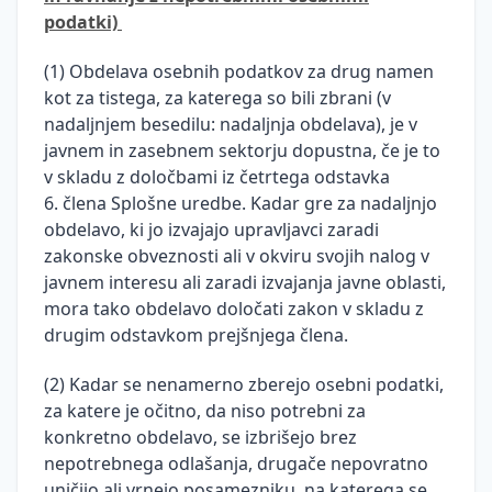
podatki)
(1) Obdelava osebnih podatkov za drug namen
kot za tistega, za katerega so bili zbrani (v
nadaljnjem besedilu: nadaljnja obdelava), je v
javnem in zasebnem sektorju dopustna, če je to
v skladu z določbami iz četrtega odstavka
6. člena Splošne uredbe. Kadar gre za nadaljnjo
obdelavo, ki jo izvajajo upravljavci zaradi
zakonske obveznosti ali v okviru svojih nalog v
javnem interesu ali zaradi izvajanja javne oblasti,
mora tako obdelavo določati zakon v skladu z
drugim odstavkom prejšnjega člena.
(2) Kadar se nenamerno zberejo osebni podatki,
za katere je očitno, da niso potrebni za
konkretno obdelavo, se izbrišejo brez
nepotrebnega odlašanja, drugače nepovratno
uničijo ali vrnejo posamezniku, na katerega se