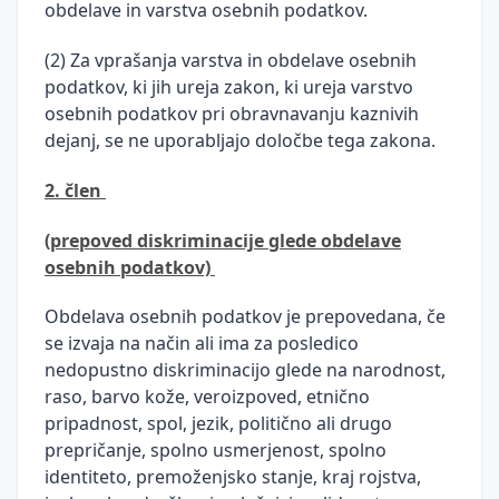
obdelave in varstva osebnih podatkov.
in
umetna
inteligenca
(2) Za vprašanja varstva in obdelave osebnih
podatkov, ki jih ureja zakon, ki ureja varstvo
osebnih podatkov pri obravnavanju kaznivih
dejanj, se ne uporabljajo določbe tega zakona.
2. člen
(prepoved diskriminacije glede obdelave
osebnih podatkov)
Obdelava osebnih podatkov je prepovedana, če
se izvaja na način ali ima za posledico
nedopustno diskriminacijo glede na narodnost,
raso, barvo kože, veroizpoved, etnično
pripadnost, spol, jezik, politično ali drugo
prepričanje, spolno usmerjenost, spolno
identiteto, premoženjsko stanje, kraj rojstva,