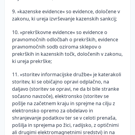
9. »kazenske evidence« so evidence, določene v
zakonu, ki ureja izvrševanje kazenskih sankcij;
10. »prekrškovne evidence« so evidence o
pravnomočnih odločbah o prekrških, evidence
pravnomočnih sodb oziroma sklepov o
prekrških in kazenskih točk, določenih v zakonu,
ki ureja prekrške;
11. »storitev informacijske družbe« je katerakoli
storitev, ki se običajno opravi odplačno, na
daljavo (storitev se opravi, ne da bi bile stranke
sočasno navzoče), elektronsko (storitev se
pošlje na začetnem kraju in sprejme na cilju z
elektronsko opremo za obdelavo in
shranjevanje podatkov ter se v celoti prenaša,
pošilja in sprejema po žici, radijsko, z optičnimi
ali drugimi elektromagnetnimi sredstvi) in na