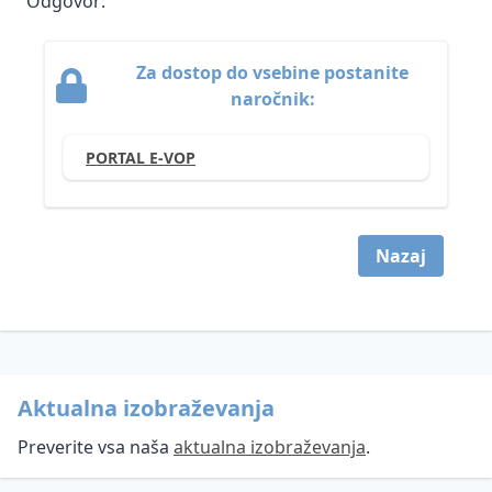
Odgovor:
- žvižgačev
Videonadzor
Kršitve
Za dostop do vsebine postanite
Umetna
varnosti
naročnik:
inteligenca
osebnih
podatkov
PORTAL E-VOP
Smernice
in
mnenja
Nazaj
Vzorci
Smernice
in
in
dokumentacija
mnenja
Vprašanja
Varstvo
in
osebnih
odgovori
podatkov
Aktualna izobraževanja
Inšpekcijski
Informacije
Preverite vsa naša
aktualna izobraževanja
.
nadzor
javnega
na
značaja