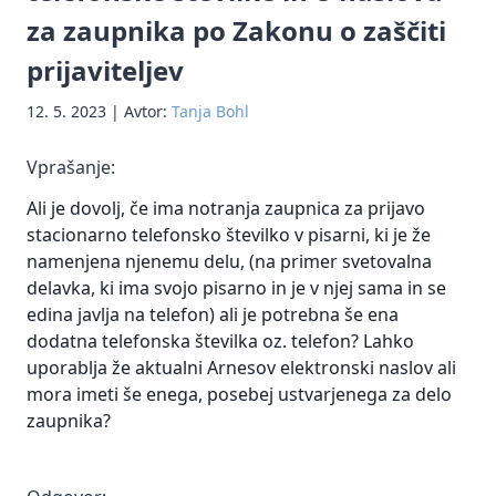
Prenos
Informacije
podatkov
pregona
za zaupnika po Zakonu o zaščiti
osebnih
javnega
(DPO)
podatkov
Mnenja
značaja
prijaviteljev
Kršitve
v tretje
in
DPO
Zakon o
varnosti
države
smernice
12. 5. 2023 | Avtor:
Tanja Bohl
informacijski
osebnih
Neposredno
Sodna
varnosti
podatkov
Vprašanje:
trženje
praksa
(ZInfV-1)
Ustrezno
Ali je dovolj, če ima notranja zaupnica za prijavo
Pravne
Digitalna
ravnanje
stacionarno telefonsko številko v pisarni, ki je že
podlage
regulacija
upravljavcev
namenjena njenemu delu, (na primer svetovalna
za
EU
ob kršitvah
obdelavo
delavka, ki ima svojo pisarno in je v njej sama in se
varnosti
osebnih
osebnih
edina javlja na telefon) ali je potrebna še ena
podatkov
podatkov na
dodatna telefonska številka oz. telefon? Lahko
podlagi
uporablja že aktualni Arnesov elektronski naslov ali
Ocena
konkretnih
mora imeti še enega, posebej ustvarjenega za delo
učinkov
primerov iz
zaupnika?
na
prakse
varstvo
osebnih
Zaščita
podatkov
prijaviteljev