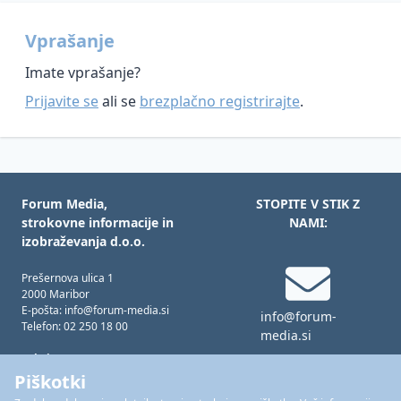
področju
Smernice
varstva
Vprašanje
Informacijskega
osebnih
pooblaščenca
podatkov
Imate vprašanje?
ZinfV-
Prijavite se
ali se
brezplačno registrirajte
.
Informacijska
1
varnost
in
umetna
inteligenca
Forum Media,
STOPITE V STIK Z
strokovne informacije in
NAMI:
izobraževanja d.o.o.
Prešernova ulica 1
2000 Maribor
E-pošta: info@forum-media.si
info@forum-
Telefon: 02 250 18 00
media.si
Tukaj smo za vas!
Pon – čet: 08.00 – 16.00
Piškotki
Pet: 08.00 – 15.00