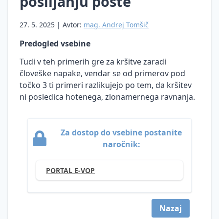
pošiljanju pošte
Prenos
Informacije
podatkov
pregona
osebnih
javnega
(DPO)
27. 5. 2025 | Avtor:
mag. Andrej Tomšič
podatkov
Mnenja
značaja
Kršitve
v tretje
in
DPO
Predogled vsebine
Zakon o
varnosti
države
smernice
informacijski
osebnih
Tudi v teh primerih gre za kršitve zaradi
Neposredno
Sodna
varnosti
podatkov
človeške napake, vendar se od primerov pod
trženje
praksa
(ZInfV-1)
točko 3 ti primeri razlikujejo po tem, da kršitev
Ustrezno
Pravne
Digitalna
ni posledica hotenega, zlonamernega ravnanja.
ravnanje
podlage
regulacija
upravljavcev
za
EU
ob kršitvah
obdelavo
varnosti
Za dostop do vsebine postanite
osebnih
osebnih
naročnik:
podatkov
podatkov na
podlagi
Ocena
konkretnih
PORTAL E-VOP
učinkov
primerov iz
na
prakse
varstvo
osebnih
Nazaj
Zaščita
podatkov
prijaviteljev