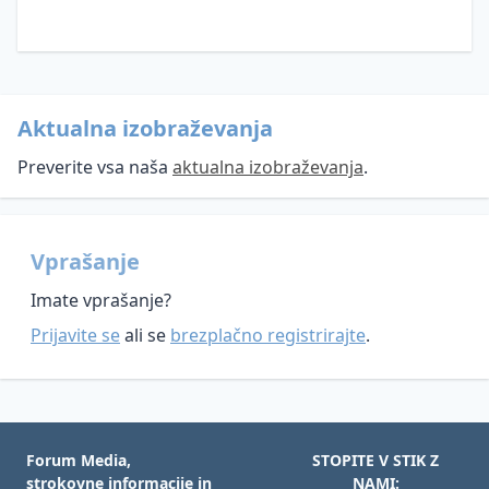
- žvižgačev
Videonadzor
Kršitve
Umetna
varnosti
inteligenca
osebnih
Aktualna izobraževanja
podatkov
Preverite vsa naša
aktualna izobraževanja
.
Smernice
in
mnenja
Vprašanje
Vzorci
Smernice
in
in
Imate vprašanje?
dokumentacija
mnenja
Prijavite se
ali se
brezplačno registrirajte
.
Vprašanja
Varstvo
in
osebnih
odgovori
podatkov
Inšpekcijski
Informacije
nadzor
javnega
Forum Media,
STOPITE V STIK Z
na
značaja
strokovne informacije in
NAMI: